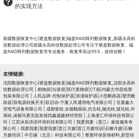
的实现方法
新疆数据恢复中心|硬盘数据恢复|磁盘RAID阵列数据恢复_新疆永高科
技数据处理公司新疆永高科技数据处理公司专注于硬盘数据恢复、磁
盘RAID阵列数据恢复等专业服务，恢复率高达95%，值得信赖！
友情链接:
沈阳数据恢复中心|硬盘数据恢复|磁盘RAID阵列数据恢复_沈阳永高科
技数据处理公司
|
购物袋|垃圾袋|医疗废物袋|CT袋|内蒙古华昌纸塑
包装有限公司
|
人民品牌-控制保护器|浪涌保护器|小型断路器|塑壳断
路器|双电源转换开关|软启动-宁夏人民通用电气有限公司
|
甘肃鑫大
安电气设备有限公司
|
成都瓷砖,全抛釉面砖,仿古砖,抛光砖,玻化砖,外
墙砖,成都马赛克批发就找鑫盛建材经营部
|
上海虔汇环保科技有限公
司
|
江苏沐辰诗语环境科技有限公司
|
我爱我妻（晋江）家政服务有
限公司｜我爱我妻|我爱我妻|晋江月嫂|晋江月嫂培训|石狮月嫂|石狮
月嫂培训
|
中芯缘（北京）科技有限公司
|
整屋环保装饰材料,新型绿