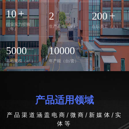
+
10
+
2
200
行业实力经验
生产基地（座）
在职员工（人）
（年）
5000
10000
基地规模（㎡ ）
年产能（台/套）
产品适用领域
产品渠道涵盖电商/微商/新媒体/实
体等