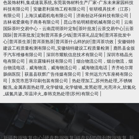
色装饰材料,集成速装系统,东莞装饰材料生产厂家-广东未来家园科技
科技有限公司
|
安徽君利装饰工程有限公司
|
钜研模具技术（江苏）
有限公司
|
上海汉威霸机电有限公司
|
济南创达环保科技有限公司
|
吉林省爱康电子商务有限公司
|
昆山市佑明精密机械有限公司
|
云南
国际茶叶交易中心 - 云南昆明茶叶定制|茶叶批发|云茶交易中心|云茶
国际|普洱茶批发|定制普洱茶多少钱|普洱茶礼品定制|普洱茶批发中
心|普洱茶生茶|普洱茶熟茶|普洱茶什么样的好|普洱茶功效
|
安徽锦特
建设工程质量检测有限公司_安徽锦特建设工程质量检测
|
鹿邑县金扳
手汽车维修有限公司
|
深圳市耀航信息技术有限公司
|
深圳市格晶光
电有限公司
|
南京露臻科技有限公司
|
烟台物流公司，烟台物流，烟
台物流电话，威海物流，威海物流公司，威海物流电话
|
齐齐哈尔胃
肠病医院
|
获嘉县联辉广告传媒有限公司
|
常州远方汽车座椅有限公
司
|
东莞市思孚印刷包装有限公司
|
热处理加工_苏州热处理_不锈钢
酸洗_金属表面热处理_化学镀镍_化学镀铬_发黑处理_光亮淬火_软氮化
_碳氮共渗_等温淬火_泰韩克热处理(苏州)有限公司
|
新疆数据恢复中心|硬盘数据恢复|磁盘RAID阵列数据恢复_新