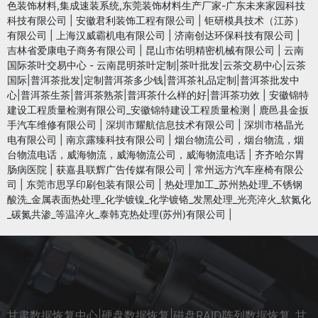
色装饰材料,集成速装系统,东莞装饰材料生产厂家-广东未来家园科技
科技有限公司
|
安徽君利装饰工程有限公司
|
钜研模具技术（江苏）
有限公司
|
上海汉威霸机电有限公司
|
济南创达环保科技有限公司
|
吉林省爱康电子商务有限公司
|
昆山市佑明精密机械有限公司
|
云南
国际茶叶交易中心 - 云南昆明茶叶定制|茶叶批发|云茶交易中心|云茶
国际|普洱茶批发|定制普洱茶多少钱|普洱茶礼品定制|普洱茶批发中
心|普洱茶生茶|普洱茶熟茶|普洱茶什么样的好|普洱茶功效
|
安徽锦特
建设工程质量检测有限公司_安徽锦特建设工程质量检测
|
鹿邑县金扳
手汽车维修有限公司
|
深圳市耀航信息技术有限公司
|
深圳市格晶光
电有限公司
|
南京露臻科技有限公司
|
烟台物流公司，烟台物流，烟
台物流电话，威海物流，威海物流公司，威海物流电话
|
齐齐哈尔胃
肠病医院
|
获嘉县联辉广告传媒有限公司
|
常州远方汽车座椅有限公
司
|
东莞市思孚印刷包装有限公司
|
热处理加工_苏州热处理_不锈钢
酸洗_金属表面热处理_化学镀镍_化学镀铬_发黑处理_光亮淬火_软氮化
_碳氮共渗_等温淬火_泰韩克热处理(苏州)有限公司
|
甘肃数据恢复中心|硬盘数据恢复|磁盘RAID阵列数据恢复_甘