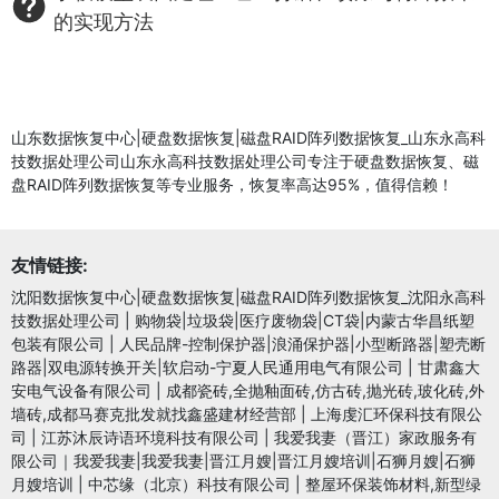
的实现方法
山东数据恢复中心|硬盘数据恢复|磁盘RAID阵列数据恢复_山东永高科
技数据处理公司山东永高科技数据处理公司专注于硬盘数据恢复、磁
盘RAID阵列数据恢复等专业服务，恢复率高达95%，值得信赖！
友情链接:
沈阳数据恢复中心|硬盘数据恢复|磁盘RAID阵列数据恢复_沈阳永高科
技数据处理公司
|
购物袋|垃圾袋|医疗废物袋|CT袋|内蒙古华昌纸塑
包装有限公司
|
人民品牌-控制保护器|浪涌保护器|小型断路器|塑壳断
路器|双电源转换开关|软启动-宁夏人民通用电气有限公司
|
甘肃鑫大
安电气设备有限公司
|
成都瓷砖,全抛釉面砖,仿古砖,抛光砖,玻化砖,外
墙砖,成都马赛克批发就找鑫盛建材经营部
|
上海虔汇环保科技有限公
司
|
江苏沐辰诗语环境科技有限公司
|
我爱我妻（晋江）家政服务有
限公司｜我爱我妻|我爱我妻|晋江月嫂|晋江月嫂培训|石狮月嫂|石狮
月嫂培训
|
中芯缘（北京）科技有限公司
|
整屋环保装饰材料,新型绿