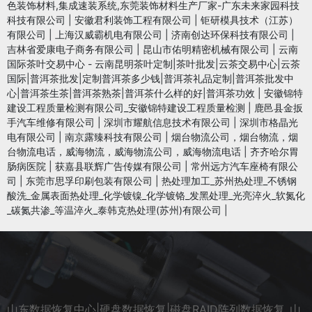
色装饰材料,集成速装系统,东莞装饰材料生产厂家-广东未来家园科技
科技有限公司
|
安徽君利装饰工程有限公司
|
钜研模具技术（江苏）
有限公司
|
上海汉威霸机电有限公司
|
济南创达环保科技有限公司
|
吉林省爱康电子商务有限公司
|
昆山市佑明精密机械有限公司
|
云南
国际茶叶交易中心 - 云南昆明茶叶定制|茶叶批发|云茶交易中心|云茶
国际|普洱茶批发|定制普洱茶多少钱|普洱茶礼品定制|普洱茶批发中
心|普洱茶生茶|普洱茶熟茶|普洱茶什么样的好|普洱茶功效
|
安徽锦特
建设工程质量检测有限公司_安徽锦特建设工程质量检测
|
鹿邑县金扳
手汽车维修有限公司
|
深圳市耀航信息技术有限公司
|
深圳市格晶光
电有限公司
|
南京露臻科技有限公司
|
烟台物流公司，烟台物流，烟
台物流电话，威海物流，威海物流公司，威海物流电话
|
齐齐哈尔胃
肠病医院
|
获嘉县联辉广告传媒有限公司
|
常州远方汽车座椅有限公
司
|
东莞市思孚印刷包装有限公司
|
热处理加工_苏州热处理_不锈钢
酸洗_金属表面热处理_化学镀镍_化学镀铬_发黑处理_光亮淬火_软氮化
_碳氮共渗_等温淬火_泰韩克热处理(苏州)有限公司
|
山东数据恢复中心|硬盘数据恢复|磁盘RAID阵列数据恢复_山