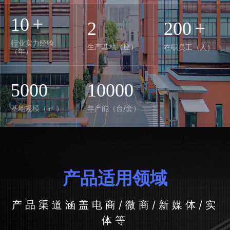
+
10
+
2
200
行业实力经验
生产基地（座）
在职员工（人）
（年）
5000
10000
基地规模（㎡ ）
年产能（台/套）
产品适用领域
产品渠道涵盖电商/微商/新媒体/实
体等